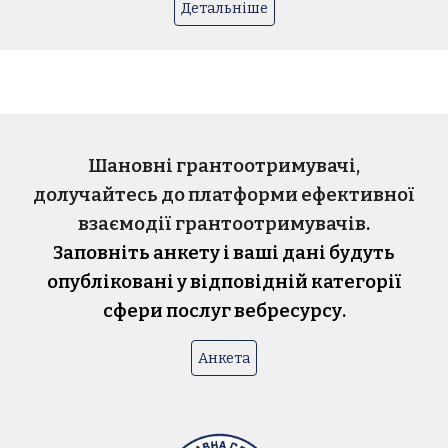
Детальніше
Шановні грантоотримувачі,
д
олучайтесь до платформи ефективної
взаємодії грантоотримувачів
.
Заповніть
анкету
і
в
аші дані будуть
опубліковані у відповідній категорії
сфери послуг вебресурсу.
Анкета