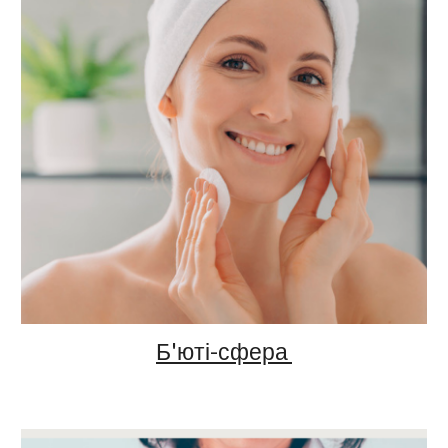
Б'
юті-с
фера